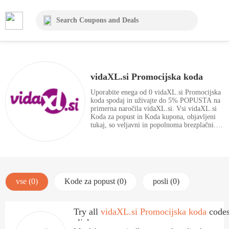
vidaXL.si Promocijska koda
Uporabite enega od 0 vidaXL.si Promocijska
koda spodaj in uživajte do 5% POPUSTA na
primerna naročila vidaXL.si. Vsi vidaXL.si
Koda za popust in Koda kupona, objavljeni
tukaj, so veljavni in popolnoma brezplačni.
Izkoristite velike prihranke s kodami kuponov
že zdaj.
vse (0)
Kode za popust (0)
posli (0)
Try all
vidaXL.si Promocijska koda
codes
click.