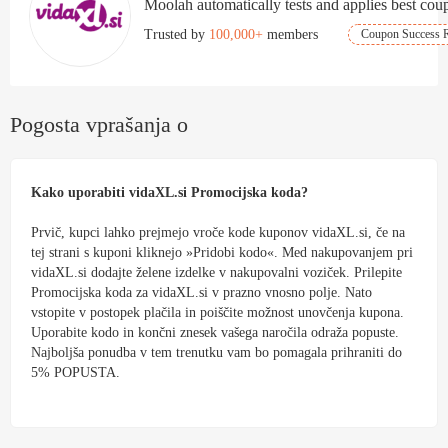
Moolah automatically tests and applies best coup
Trusted by
100,000+
members
Coupon Success R
Pogosta vprašanja o
Kako uporabiti vidaXL.si Promocijska koda?
Prvič, kupci lahko prejmejo vroče kode kuponov vidaXL.si, če na
tej strani s kuponi kliknejo »Pridobi kodo«. Med nakupovanjem pri
vidaXL.si dodajte želene izdelke v nakupovalni voziček. Prilepite
Promocijska koda za vidaXL.si v prazno vnosno polje. Nato
vstopite v postopek plačila in poiščite možnost unovčenja kupona.
Uporabite kodo in končni znesek vašega naročila odraža popuste.
Najboljša ponudba v tem trenutku vam bo pomagala prihraniti do
5% POPUSTA.